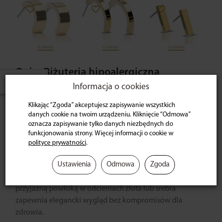
Opis
Biżuteria hipoalergiczna
W ostatnich 7 dniach produktem interesują się
3
osoby.
Informacja o cookies
Klikając “Zgoda” akceptujesz zapisywanie wszystkich
Hipoalergiczne
bransoletki
Blomdahl –
danych cookie na twoim urządzeniu. Kliknięcie “Odmowa”
styl
i
troska
o
skórę
oznacza zapisywanie tylko danych niezbędnych do
funkcjonowania strony. Więcej informacji o cookie w
Bransoletki Blomdahl to idealne rozwiązanie dla osób z w
polityce prywatności
.
rażliwą skórą i tendencją do alergii. Wykonane z najwyższ
Ustawienia
Odmowa
Zgoda
ej jakości stali nierdzewnej (316L), są trwałe, odporne na
korozję i całkowicie bezpieczne dla skóry. Pokrycie
przyjazną powłoką w odcieniach złota lub srebra
zapewnia elegancki wygląd bez kompromisów dla
zdrowia.