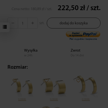
222,50 zł
/ szt.
Cena netto:
180,89 zł
/ szt.
szt.
dodaj do koszyka
Wysyłka
Zwrot
w 24h
Do 14 dni
Rozmiar: