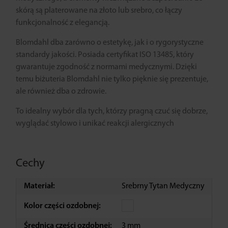
skórą są platerowane na złoto lub srebro, co łączy
funkcjonalność z elegancją.
Blomdahl dba zarówno o estetykę, jak i o rygorystyczne
standardy jakości. Posiada certyfikat ISO 13485, który
gwarantuje zgodność z normami medycznymi. Dzięki
temu biżuteria Blomdahl nie tylko pięknie się prezentuje,
ale również dba o zdrowie.
To idealny wybór dla tych, którzy pragną czuć się dobrze,
wyglądać stylowo i unikać reakcji alergicznych
Cechy
Materiał:
Srebrny Tytan Medyczny
Kolor części ozdobnej:
Średnica części ozdobnej:
3 mm