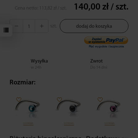
140,00 zł
/ szt.
Cena netto:
113,82 zł
/ szt.
szt.
dodaj do koszyka
Wysyłka
Zwrot
w 24h
Do 14 dni
Rozmiar: